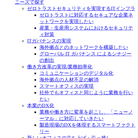
ニーズで探す
ゼロトラストセキュリティを実現するITインフラ
ゼロトラストに対応するセキュアな企業ネ
ットワークを実現したい
産業・生産用システムにおけるセキュリテ
ィ対策
ITガバナンスの実現
海外拠点とのネットワークを構築したい
グローバル IT ガバナンス によるシナジー
の創出
働き方改革の実現/業務効率化
コミュニケーションのデジタル化
海外拠点の人材不足の解消
スマートオフィスの実現
社外でもオフィスと同じように業務を行い
たい
本業のDX化
業務や働き方に変革を起こし、「ニューノ
ーマル」に対応していきたい
製造現場のDXを体現するスマートファクト
リー
新しいオフィスの立ち上げ・引っ越し