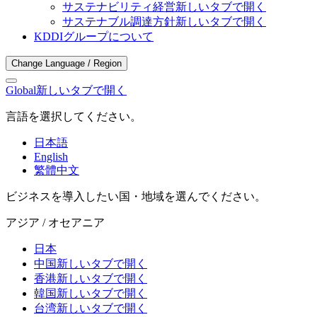
サステナビリティ経営
新しいタブで開く
サステナブル調達方針
新しいタブで開く
KDDIグループについて
Change Language / Region
Global
新しいタブで開く
言語を選択してください。
日本語
English
繁體中文
ビジネスを導入したい国・地域を選んでください。
アジア / オセアニア
日本
中国
新しいタブで開く
香港
新しいタブで開く
韓国
新しいタブで開く
台湾
新しいタブで開く