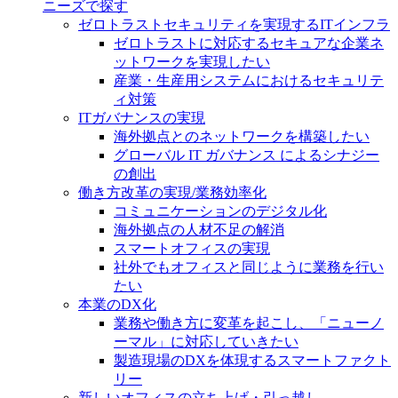
ニーズで探す
ゼロトラストセキュリティを実現するITインフラ
ゼロトラストに対応するセキュアな企業ネ
ットワークを実現したい
産業・生産用システムにおけるセキュリテ
ィ対策
ITガバナンスの実現
海外拠点とのネットワークを構築したい
グローバル IT ガバナンス によるシナジー
の創出
働き方改革の実現/業務効率化
コミュニケーションのデジタル化
海外拠点の人材不足の解消
スマートオフィスの実現
社外でもオフィスと同じように業務を行い
たい
本業のDX化
業務や働き方に変革を起こし、「ニューノ
ーマル」に対応していきたい
製造現場のDXを体現するスマートファクト
リー
新しいオフィスの立ち上げ・引っ越し