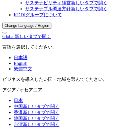
サステナビリティ経営
新しいタブで開く
サステナブル調達方針
新しいタブで開く
KDDIグループについて
Change Language / Region
Global
新しいタブで開く
言語を選択してください。
日本語
English
繁體中文
ビジネスを導入したい国・地域を選んでください。
アジア / オセアニア
日本
中国
新しいタブで開く
香港
新しいタブで開く
韓国
新しいタブで開く
台湾
新しいタブで開く