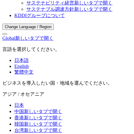
サステナビリティ経営
新しいタブで開く
サステナブル調達方針
新しいタブで開く
KDDIグループについて
Change Language / Region
Global
新しいタブで開く
言語を選択してください。
日本語
English
繁體中文
ビジネスを導入したい国・地域を選んでください。
アジア / オセアニア
日本
中国
新しいタブで開く
香港
新しいタブで開く
韓国
新しいタブで開く
台湾
新しいタブで開く