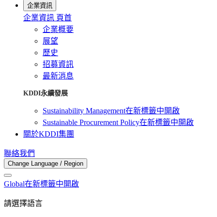
企業資訊
企業資訊 頁首
企業概要
展望
歷史
招募資訊
最新消息
KDDI永續發展
Sustainability Management
在新標籤中開啟
Sustainable Procurement Policy
在新標籤中開啟
關於KDDI集團
聯絡我們
Change Language / Region
Global
在新標籤中開啟
請選擇語言