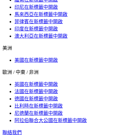
印尼
在新標籤中開啟
馬來西亞
在新標籤中開啟
菲律賓
在新標籤中開啟
印度
在新標籤中開啟
澳大利亞
在新標籤中開啟
美洲
美國
在新標籤中開啟
歐洲 / 中東 / 非洲
英國
在新標籤中開啟
法國
在新標籤中開啟
德國
在新標籤中開啟
比利時
在新標籤中開啟
尼德蘭
在新標籤中開啟
阿拉伯聯合大公國
在新標籤中開啟
聯絡我們