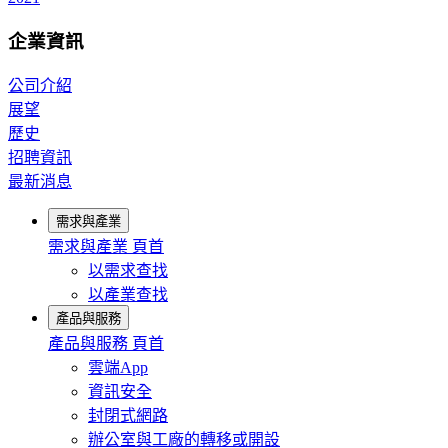
企業資訊
公司介紹
展望
歷史
招聘資訊
最新消息
需求與產業
需求與產業
頁首
以需求查找
以產業查找
產品與服務
產品與服務
頁首
雲端App
資訊安全
封閉式網路
辦公室與工廠的轉移或開設