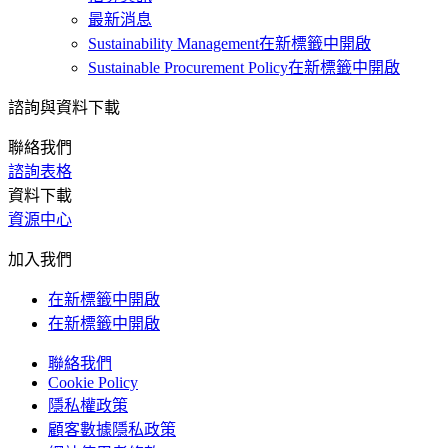
最新消息
Sustainability Management
在新標籤中開啟
Sustainable Procurement Policy
在新標籤中開啟
諮詢與資料下載
聯絡我們
諮詢表格
資料下載
資源中心
加入我們
在新標籤中開啟
在新標籤中開啟
聯絡我們
Cookie Policy
隱私權政策
顧客數據隱私政策