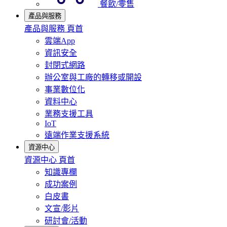
餐飲/零售
產品與服務
產品與服務 頁首
雲端App
資訊安全
封閉式網路
辦公室與工廠的轉移或開設
事業數位化
資料中心
業務支援工具
IoT
遠端作業支援系統
資源中心
資源中心 頁首
知識專欄
成功案例
白皮書
文宣/影片
研討會/活動