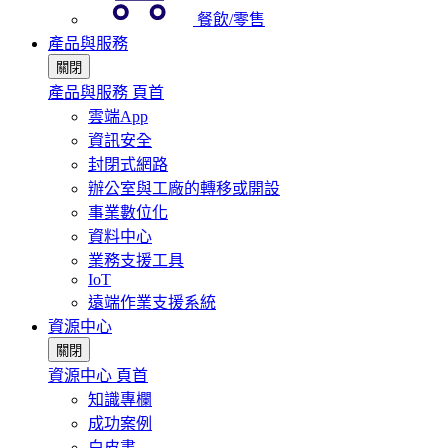
餐飲/零售
產品與服務
關閉
產品與服務 頁首
雲端App
資訊安全
封閉式網路
辦公室與工廠的轉移或開設
事業數位化
資料中心
業務支援工具
IoT
遠端作業支援系統
資源中心
關閉
資源中心 頁首
知識專欄
成功案例
白皮書